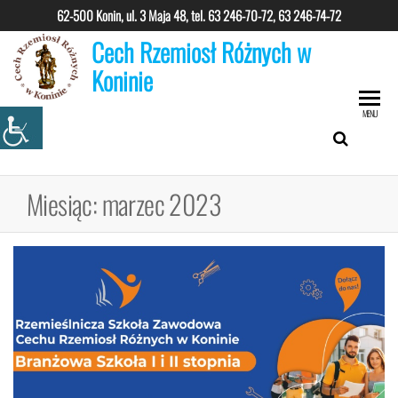
Przejdź
62-500 Konin, ul. 3 Maja 48, tel.
63 246-70-72, 63 246-74-72
do
Cech Rzemiosł Różnych w
treści
Koninie
MENU
Miesiąc:
marzec 2023