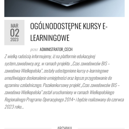
OGÓLNODOSTĘPNE KURSY E-
MAR
02
LEARNINGOWE
2023
przez
ADMINISTRATOR_CECH
Z wielką radością informujemy, iż na platformie edukacyjnej
system.zawodowcy.org, w ramach projektu ,,Czas zawodowców BIS –
zawodowa Wielkopolska”, zostały udostępnione kursy e-learningowe
umożliwiające doskonalenie umiejętności oraz lepsze przygotowanie do
egzaminu czeladniczego. Pozakonkursowy projekt „Czas zawodowców BIS –
zawodowa Wielkopolska” został uruchomiony w ramach Wielkopolskiego
Regionalnego Programu Operacyjnego 2014+ i będzie realizowany do czerwca
2023 roku…
ARCHIWA