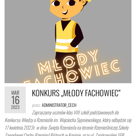
KONKURS „MŁODY FACHOWIEC”
MAR
16
przez
ADMINISTRATOR_CECH
2023
Zapraszamy uczniów klas VIII szkół podstawowych do
Konkursu Wiedzy o Rzemiośle im. Wojciecha Sypniewskiego, który odbędzie się
17 kwietnia 2023r. w dniu Święta Rzemiosła na terenie Rzemieślniczej Szkoły
Zawodowej Cechu Rzemiosł Różnych w Koninie, przy ul. Zagórowskiej 16B.