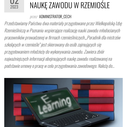
NAUKĘ ZAWODU W RZEMIOŚLE
2023
przez
ADMINISTRATOR_CECH
Przedstawiamy Państwu dwa materiały przygotowane przez Wielkopolską Izbę
Rzemieślniczą w Poznaniu wspierające realizację nauki zawodu młodocianych
pracowników prowadzonej w firmach rzemieślniczych.„Poradnik dla mistrzów
szkolących w rzemiośle” jest skierowany do osób zajmujących się
przygotowaniem młodzieży do wykonywania zawodu. Zawiera zbiór
najważniejszych informacji obejmujących naukę zawodu realizowanej na
podstawie umowy o pracę w celu przygotowania zawodowego. Należą do…