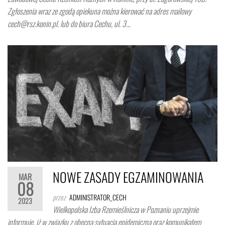
Zgłoszenia wraz ze zgodą opiekuna można kierować na adres mailowy
cech@rsz.konin.pl. lub do biura Cechu, ul. 3…
NOWE ZASADY EGZAMINOWANIA
MAR
08
przez
ADMINISTRATOR_CECH
2023
Wielkopolska Izba Rzemieślnicza w Poznaniu uprzejmie
informuje, iż w związku z obecną sytuacją epidemiczną oraz komunikatem