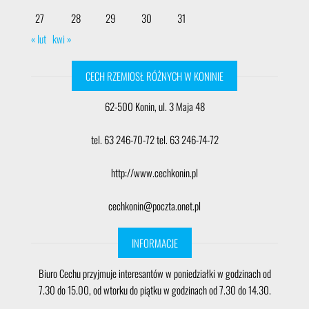
27
28
29
30
31
« lut
kwi »
CECH RZEMIOSŁ RÓŻNYCH W KONINIE
62-500 Konin, ul. 3 Maja 48
tel. 63 246-70-72 tel. 63 246-74-72
http://www.cechkonin.pl
cechkonin@poczta.onet.pl
INFORMACJE
Biuro Cechu przyjmuje interesantów w poniedziałki w godzinach od
7.30 do 15.00, od wtorku do piątku w godzinach od 7.30 do 14.30.