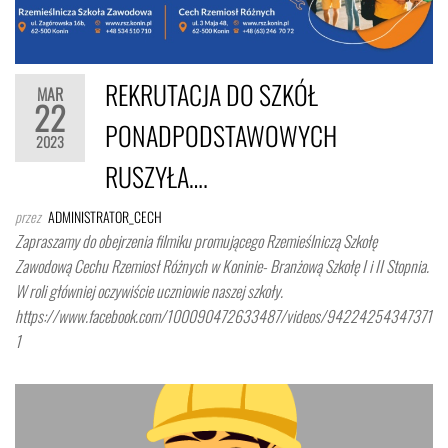
REKRUTACJA DO SZKÓŁ
MAR
22
PONADPODSTAWOWYCH
2023
RUSZYŁA….
przez
ADMINISTRATOR_CECH
Zapraszamy do obejrzenia filmiku promującego Rzemieślniczą Szkołę
Zawodową Cechu Rzemiosł Różnych w Koninie- Branżową Szkołę I i II Stopnia.
W roli główniej oczywiście uczniowie naszej szkoły.
https://www.facebook.com/100090472633487/videos/94224254347371
1