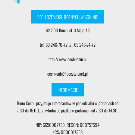
« lip
CECH RZEMIOSŁ RÓŻNYCH W KONINIE
62-500 Konin, ul. 3 Maja 48
tel. 63 246-70-72 tel. 63 246-74-72
http://www.cechkonin.pl
cechkonin@poczta.onet.pl
INFORMACJE
Biuro Cechu przyjmuje interesantów w poniedziałki w godzinach od
7.30 do 15.00, od wtorku do piątku w godzinach od 7.30 do 14.30.
NIP: 6650002739, REGON: 000757594
KRS: 0000017358