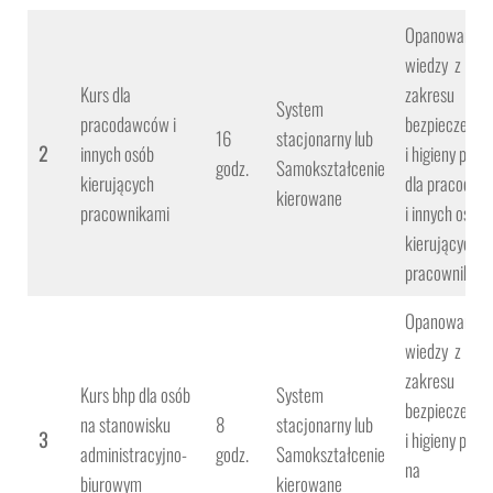
Opanowanie
wiedzy z
Kurs dla
zakresu
System
pracodawców i
bezpieczeńst
16
stacjonarny lub
2
innych osób
i higieny prac
godz.
Samokształcenie
kierujących
dla pracodaw
kierowane
pracownikami
i innych osób
kierujących
pracownikami
Opanowanie
wiedzy z
zakresu
Kurs bhp dla osób
System
bezpieczeńst
na stanowisku
8
stacjonarny lub
3
i higieny prac
administracyjno-
godz.
Samokształcenie
na
biurowym
kierowane