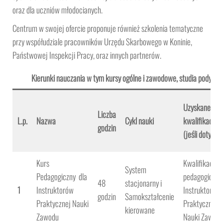
oraz dla uczniów młodocianych.
Centrum w swojej ofercie proponuje również szkolenia tematyczne
przy współudziale pracowników Urzędu Skarbowego w Koninie,
Państwowej Inspekcji Pracy, oraz innych partnerów.
Kierunki nauczania w tym kursy ogólne i zawodowe, studia podyplo
Uzyskane
Liczba
L.p.
Nazwa
Cykl nauki
kwalifikacje
godzin
(jeśli dotyczy)
Kurs
Kwalifikacje
System
Pedagogiczny dla
pedagogiczne
48
stacjonarny i
1
Instruktorów
Instruktora
godzin
Samokształcenie
Praktycznej Nauki
Praktycznej
kierowane
Zawodu
Nauki Zawodu