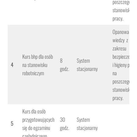
poszczególny
stanowisku
pracy.
Opanowanie
wiedzy z
zakresu
Kurs bhp dla osób
bezpieczeńst
8
System
4
na stanowisku
i higieny prac
godz.
stacjonarny
robotniczym
na
poszczególny
stanowisku
pracy.
Kurs dla osób
przygotowujących
30
System
5
się do egzaminu
godz.
stacjonarny
czeladniczego