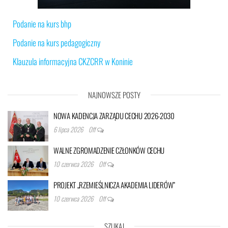
Podanie na kurs bhp
Podanie na kurs pedagogiczny
Klauzula informacyjna CKZCRR w Koninie
NAJNOWSZE POSTY
NOWA KADENCJA ZARZĄDU CECHU 2026-2030
6 lipca 2026
Off
WALNE ZGROMADZENIE CZŁONKÓW CECHU
10 czerwca 2026
Off
PROJEKT „RZEMIEŚLNICZA AKADEMIA LIDERÓW”
10 czerwca 2026
Off
SZUKAJ