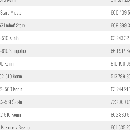
 Stare Miasto
600 409 
63 Licheń Stary
609 899 
2-510 Konin
63 243 32
62-610 Sompolno
669 917 8
00 Konin
510 190 9
 62-510 Konin
513 799 3
 62- 500 Konin
63 244 21 
 62-561 Ślesin
723 060 6
62-510 Konin
603 889 5
0 Kazimierz Biskupi
601 535 2