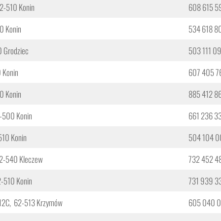
62-510 Konin
608 615 5
00 Konin
534 618 8
0 Grodziec
503 111 0
0 Konin
607 405 7
10 Konin
885 412 8
2-500 Konin
661 236 3
-510 Konin
504 104 0
 62-540 Kleczew
732 452 4
62-510 Konin
731 939 3
 12C, 62-513 Krzymów
605 040 