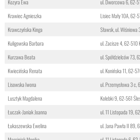
Kozyra Ewa
ul. Dworcowa 6, 62-5
Krawiec Agnieszka
Lisiec Mały 10A, 62-5
Krawczyńska Kinga
Sławsk, ul. Wiśniowa
Kuligowska Barbara
ul. Zacisze 4, 62-510 
Kurzawa Beata
ul. Spółdzielców 73, 
Kwiecińska Renata
ul. Konińska 11, 62-5
Lisowska Iwona
ul. Przemysłowa 3 c, 
Lusztyk Magdalena
Kolebki 9, 62-561 Śle
Łuczak-Janiak Joanna
ul. 11 Listopada 19, 6
Łukaszewska Ewelina
ul. Jana Pawła II 89, 
Marciniak Monika
ul. 11 Listopada 6, 62