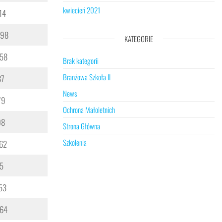
kwiecień 2021
14
 98
KATEGORIE
58
Brak kategorii
Branżowa Szkoła II
37
News
79
Ochrona Małoletnich
08
Strona Główna
Szkolenia
62
5
53
64