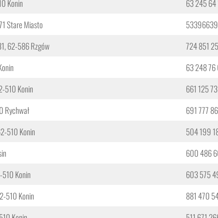
10 Konin
63 245 64 
71 Stare Miasto
53396639
 31, 62-586 Rzgów
724 851 2
Konin
63 248 76 
62-510 Konin
661 125 73
70 Rychwał
691 777 8
62-510 Konin
504 199 1
sin
600 486 6
2-510 Konin
603 575 4
62-510 Konin
881 470 5
-510 Konin
511 671 26