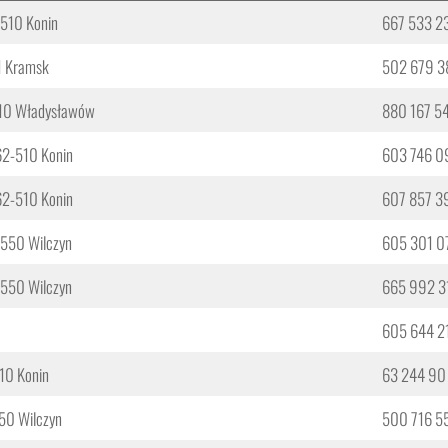
-510 Konin
667 533 2
11 Kramsk
502 679 3
710 Władysławów
880 167 5
62-510 Konin
603 746 0
 62-510 Konin
607 857 3
2-550 Wilczyn
605 301 0
2-550 Wilczyn
665 992 3
605 644 2
510 Konin
63 244 90
550 Wilczyn
500 716 5