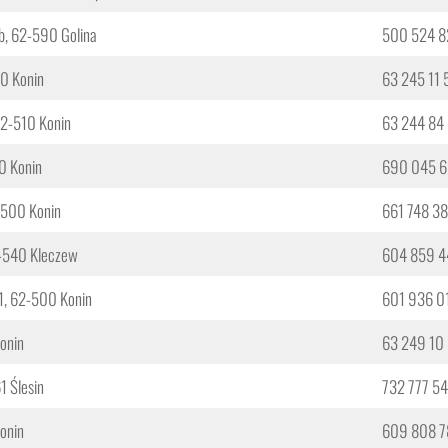
b, 62-590 Golina
500 524 8
10 Konin
63 245 11 
62-510 Konin
63 244 84
0 Konin
690 045 6
-500 Konin
661 748 3
2-540 Kleczew
604 859 4
-1, 62-500 Konin
601 936 0
Konin
63 249 10
1 Ślesin
732 777 5
Konin
609 808 7