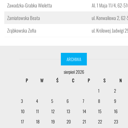
Zawadzka-Grabka Wioletta
Al. 1 Maja 11/4, 62-5
Zamiatowska Beata
ul. Konwaliowa 2, 62-
Zrąbkowska Zofia
ul. Królowej Jadwigi 
ARCHIWA
sierpień 2026
P
W
Ś
C
P
S
N
1
2
3
4
5
6
7
8
9
10
11
12
13
14
15
16
17
18
19
20
21
22
23