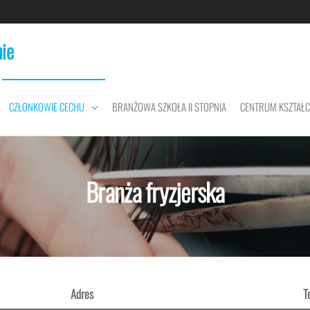
ie
CZŁONKOWIE CECHU
BRANŻOWA SZKOŁA II STOPNIA
CENTRUM KSZTAŁ
Branża fryzjerska
Adres
T