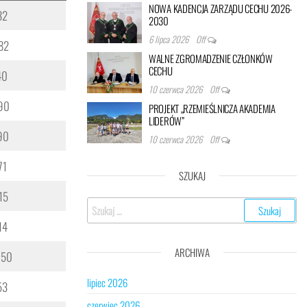
NOWA KADENCJA ZARZĄDU CECHU 2026-
32
2030
6 lipca 2026
Off
82
WALNE ZGROMADZENIE CZŁONKÓW
CECHU
40
10 czerwca 2026
Off
90
PROJEKT „RZEMIEŚLNICZA AKADEMIA
LIDERÓW”
90
10 czerwca 2026
Off
71
SZUKAJ
15
Szukaj:
14
ARCHIWA
 50
lipiec 2026
53
czerwiec 2026