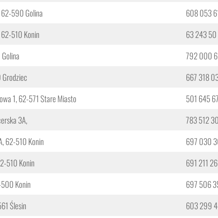
1, 62-590 Golina
608 053 6
, 62-510 Konin
63 243 50
Golina
792 000 6
0 Grodziec
667 318 0
inowa 1, 62-571 Stare Miasto
501 645 6
cerska 3A,
783 512 3
A, 62-510 Konin
697 030 3
 62-510 Konin
691 211 26
2-500 Konin
697 506 3
561 Ślesin
603 299 4