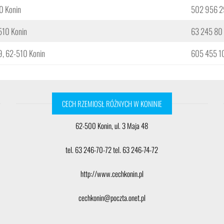
10 Konin
502 956 2
510 Konin
63 245 80
29, 62-510 Konin
605 455 1
CECH RZEMIOSŁ RÓŻNYCH W KONINIE
62-500 Konin, ul. 3 Maja 48
tel. 63 246-70-72 tel. 63 246-74-72
http://www.cechkonin.pl
cechkonin@poczta.onet.pl