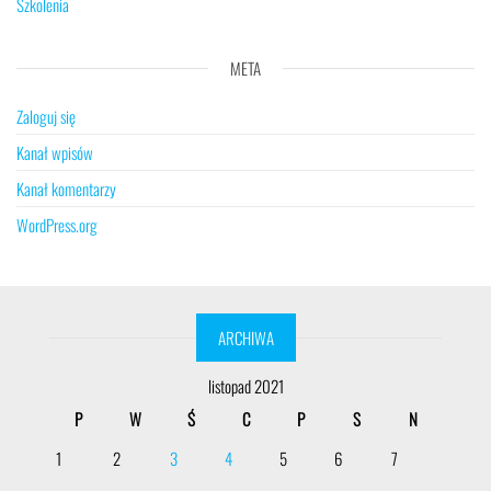
Szkolenia
META
Zaloguj się
Kanał wpisów
Kanał komentarzy
WordPress.org
ARCHIWA
listopad 2021
P
W
Ś
C
P
S
N
1
2
3
4
5
6
7