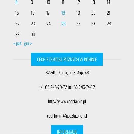
8
9
10
11
12
13
14
15
16
17
18
19
20
21
22
23
24
25
26
27
28
29
30
« paź
gru »
CECH RZEMIOSŁ RÓŻNYCH W KONINIE
62-500 Konin, ul. 3 Maja 48
tel. 63 246-70-72 tel. 63 246-74-72
http://www.cechkonin.pl
cechkonin@poczta.onet.pl
INFORMACJE