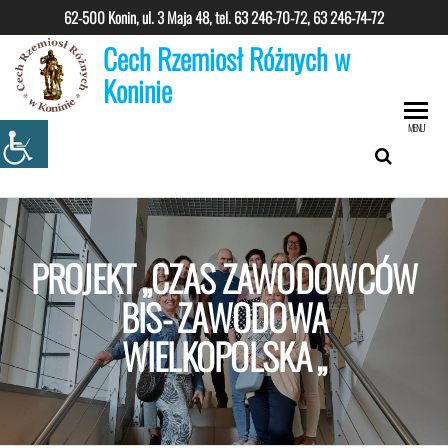
Przejdź
62-500 Konin, ul. 3 Maja 48, tel.
63 246-70-72, 63 246-74-72
do
Cech Rzemiosł Różnych w
treści
Koninie
MENU
PROJEKT „CZAS ZAWODOWCÓW
BIS- ZAWODOWA
WIELKOPOLSKA „