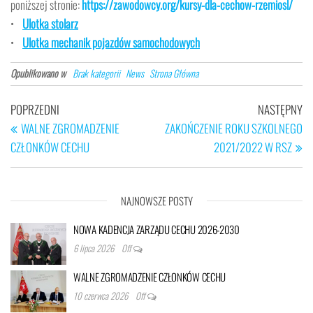
poniższej stronie:
https://zawodowcy.org/kursy-dla-cechow-rzemiosl/
•
Ulotka stolarz
•
Ulotka mechanik pojazdów samochodowych
Opublikowano w
Brak kategorii
News
Strona Główna
Nawigacja
Poprzedni
Na
POPRZEDNI
NASTĘPNY
wpisu
wpis
wp
WALNE ZGROMADZENIE
ZAKOŃCZENIE ROKU SZKOLNEGO
CZŁONKÓW CECHU
2021/2022 W RSZ
NAJNOWSZE POSTY
NOWA KADENCJA ZARZĄDU CECHU 2026-2030
6 lipca 2026
Off
WALNE ZGROMADZENIE CZŁONKÓW CECHU
10 czerwca 2026
Off