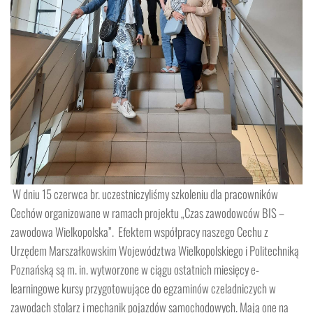
W dniu 15 czerwca br. uczestniczyliśmy szkoleniu dla pracowników
Cechów organizowane w ramach projektu „Czas zawodowców BIS –
zawodowa Wielkopolska”. Efektem współpracy naszego Cechu z
Urzędem Marszałkowskim Województwa Wielkopolskiego i Politechniką
Poznańską są m. in. wytworzone w ciągu ostatnich miesięcy e-
learningowe kursy przygotowujące do egzaminów czeladniczych w
zawodach stolarz i mechanik pojazdów samochodowych. Mają one na