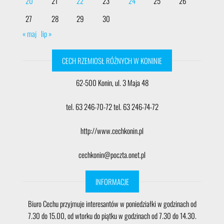
20
21
22
23
24
25
26
27
28
29
30
« maj
lip »
CECH RZEMIOSŁ RÓŻNYCH W KONINIE
62-500 Konin, ul. 3 Maja 48
tel. 63 246-70-72 tel. 63 246-74-72
http://www.cechkonin.pl
cechkonin@poczta.onet.pl
INFORMACJE
Biuro Cechu przyjmuje interesantów w poniedziałki w godzinach od
7.30 do 15.00, od wtorku do piątku w godzinach od 7.30 do 14.30.