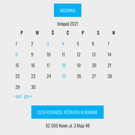
ARCHIWA
listopad 2021
P
W
Ś
C
P
S
N
1
2
3
4
5
6
7
8
9
10
11
12
13
14
15
16
17
18
19
20
21
22
23
24
25
26
27
28
29
30
« paź
gru »
CECH RZEMIOSŁ RÓŻNYCH W KONINIE
62-500 Konin, ul. 3 Maja 48