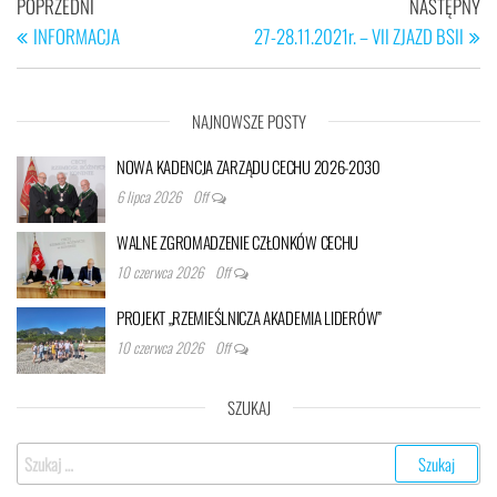
Nawigacja
Poprzedni
Na
POPRZEDNI
NASTĘPNY
wpisu
wpis
wp
INFORMACJA
27-28.11.2021r. – VII ZJAZD BSII
NAJNOWSZE POSTY
NOWA KADENCJA ZARZĄDU CECHU 2026-2030
6 lipca 2026
Off
WALNE ZGROMADZENIE CZŁONKÓW CECHU
10 czerwca 2026
Off
PROJEKT „RZEMIEŚLNICZA AKADEMIA LIDERÓW”
10 czerwca 2026
Off
SZUKAJ
Szukaj: