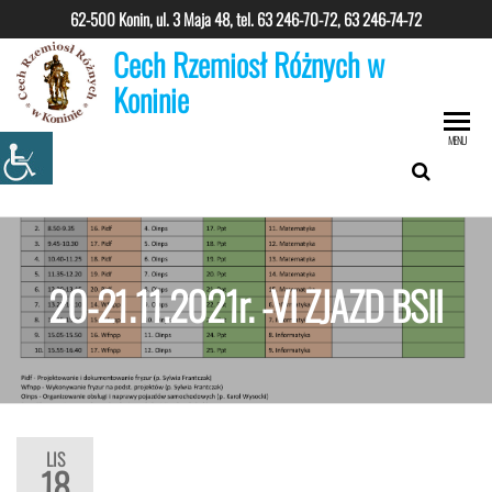
Przejdź
62-500 Konin, ul. 3 Maja 48, tel.
63 246-70-72, 63 246-74-72
do
Cech Rzemiosł Różnych w
treści
Koninie
MENU
20-21.11.2021r. -VI ZJAZD BSII
LIS
18