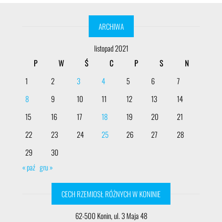
ARCHIWA
listopad 2021
P
W
Ś
C
P
S
N
1
2
3
4
5
6
7
8
9
10
11
12
13
14
15
16
17
18
19
20
21
22
23
24
25
26
27
28
29
30
« paź
gru »
CECH RZEMIOSŁ RÓŻNYCH W KONINIE
62-500 Konin, ul. 3 Maja 48