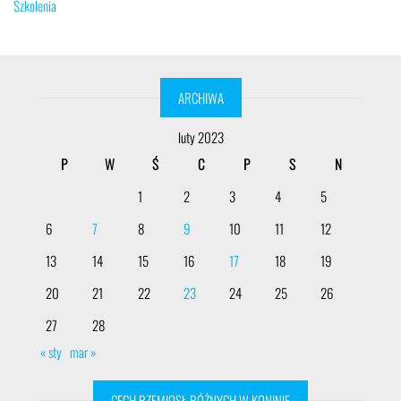
Szkolenia
ARCHIWA
luty 2023
P
W
Ś
C
P
S
N
1
2
3
4
5
6
7
8
9
10
11
12
13
14
15
16
17
18
19
20
21
22
23
24
25
26
27
28
« sty
mar »
CECH RZEMIOSŁ RÓŻNYCH W KONINIE