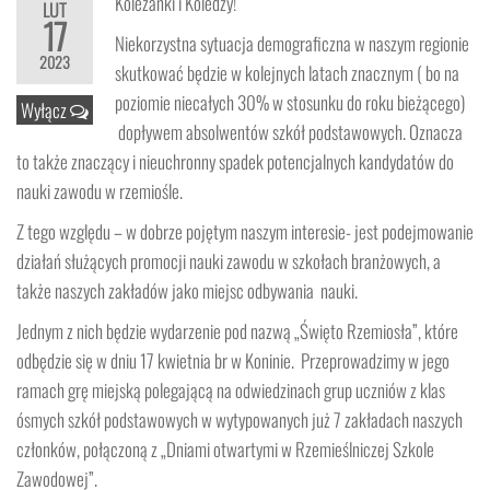
Koleżanki i Koledzy!
LUT
17
Niekorzystna sytuacja demograficzna w naszym regionie
2023
skutkować będzie w kolejnych latach znacznym ( bo na
poziomie niecałych 30% w stosunku do roku bieżącego)
Wyłącz
dopływem absolwentów szkół podstawowych. Oznacza
to także znaczący i nieuchronny spadek potencjalnych kandydatów do
nauki zawodu w rzemiośle.
Z tego względu – w dobrze pojętym naszym interesie- jest podejmowanie
działań służących promocji nauki zawodu w szkołach branżowych, a
także naszych zakładów jako miejsc odbywania nauki.
Jednym z nich będzie wydarzenie pod nazwą „Święto Rzemiosła”, które
odbędzie się w dniu 17 kwietnia br w Koninie. Przeprowadzimy w jego
ramach grę miejską polegającą na odwiedzinach grup uczniów z klas
ósmych szkół podstawowych w wytypowanych już 7 zakładach naszych
członków, połączoną z „Dniami otwartymi w Rzemieślniczej Szkole
Zawodowej”.