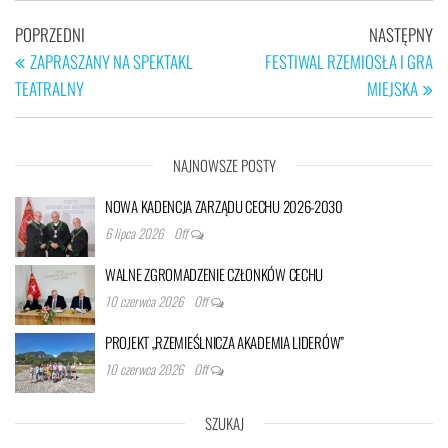
Nawigacja
Poprzedni
Na
POPRZEDNI
NASTĘPNY
wpisu
wpis
wp
ZAPRASZANY NA SPEKTAKL
FESTIWAL RZEMIOSŁA I GRA
TEATRALNY
MIEJSKA
NAJNOWSZE POSTY
NOWA KADENCJA ZARZĄDU CECHU 2026-2030
6 lipca 2026
Off
WALNE ZGROMADZENIE CZŁONKÓW CECHU
10 czerwca 2026
Off
PROJEKT „RZEMIEŚLNICZA AKADEMIA LIDERÓW”
10 czerwca 2026
Off
SZUKAJ