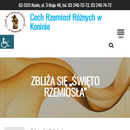
Przejdź
62-500 Konin, ul. 3 Maja 48, tel.
63 246-70-72, 63 246-74-72
do
Cech Rzemiosł Różnych w
treści
Koninie
MENU
ZBLIŻA SIĘ „ŚWIĘTO
RZEMIOSŁA”