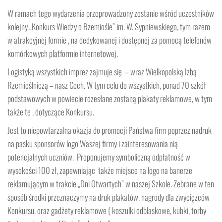
W ramach tego wydarzenia przeprowadzony zostanie wśród uczestników
kolejny „Konkurs Wiedzy o Rzemiośle” im. W. Sypniewskiego, tym razem
w atrakcyjnej formie , na dedykowanej i dostępnej za pomocą telefonów
komórkowych platformie internetowej.
Logistyką wszystkich imprez zajmuje się – wraz Wielkopolską Izbą
Rzemieślniczą – nasz Cech. W tym celu do wszystkich, ponad 70 szkół
podstawowych w powiecie rozesłane zostaną plakaty reklamowe, w tym
także te , dotyczące Konkursu.
Jest to niepowtarzalna okazja do promocji Państwa firm poprzez nadruk
na pasku sponsorów logo Waszej firmy i zainteresowania nią
potencjalnych uczniów. Proponujemy symboliczną odpłatność w
wysokości 100 zł, zapewniając także miejsce na logo na banerze
reklamującym w trakcie „Dni Otwartych” w naszej Szkole. Zebrane w ten
sposób środki przeznaczymy na druk plakatów, nagrody dla zwycięzców
Konkursu, oraz gadżety reklamowe ( koszulki odblaskowe, kubki, torby