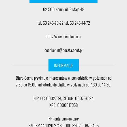
62-500 Konin, ul. 3 Maja 48
tel. 63 246-70-72 tel. 63 246-74-72
http://www.cechkonin.pl
cechkonin@poczta.onet.pl
INFORMACJE
Biuro Cechu przyjmuje interesantów w poniedziałki w godzinach od
7.30 do 15.00, od wtorku do piątku w godzinach od 7.30 do 14.30.
NIP: 6650002739, REGON: 000757594
KRS: 0000017358
Nr konta bankowego:
PKO BP 44 1020 2746 0000 3202 0067 5405