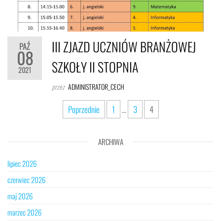
III ZJAZD UCZNIÓW BRANŻOWEJ
PAŹ
08
SZKOŁY II STOPNIA
2021
przez
ADMINISTRATOR_CECH
Stronicowanie
Poprzednie
1
…
3
4
wpisów
ARCHIWA
lipiec 2026
czerwiec 2026
maj 2026
marzec 2026