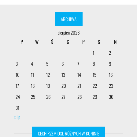
ARCHIWA
sierpień 2026
P
W
Ś
C
P
S
N
1
2
3
4
5
6
7
8
9
10
11
12
13
14
15
16
17
18
19
20
21
22
23
24
25
26
27
28
29
30
31
« lip
CECH RZEMIOSŁ RÓŻNYCH W KONINIE