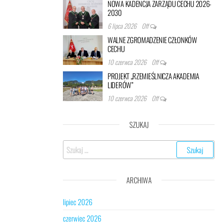
NOWA KADENCJA ZARZĄDU CECHU 2026-
2030
6 lipca 2026
Off
WALNE ZGROMADZENIE CZŁONKÓW
CECHU
10 czerwca 2026
Off
PROJEKT „RZEMIEŚLNICZA AKADEMIA
LIDERÓW”
10 czerwca 2026
Off
SZUKAJ
Szukaj:
ARCHIWA
lipiec 2026
czerwiec 2026