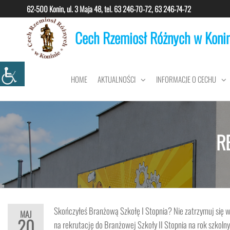
Przejdź
62-500 Konin, ul. 3 Maja 48, tel.
63 246-70-72, 63 246-74-72
do
Cech Rzemiosł Różnych w Konin
treści
HOME
AKTUALNOŚCI
INFORMACJE O CECHU
R
Skończyłeś Branżową Szkołę I Stopnia? Nie zatrzymuj się 
MAJ
20
na rekrutację do Branżowej Szkoły II Stopnia na rok szkol