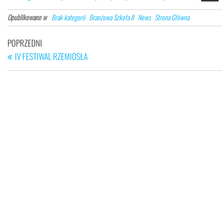
Opublikowano w
Brak kategorii
Branżowa Szkoła II
News
Strona Główna
Nawigacja
Poprzedni
POPRZEDNI
wpisu
wpis
IV FESTIWAL RZEMIOSŁA