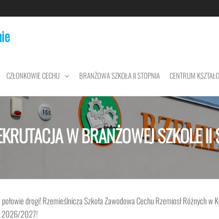
ie
CZŁONKOWIE CECHU
BRANŻOWA SZKOŁA II STOPNIA
CENTRUM KSZTAŁ
EKRUTACJA W BRANŻOWEJ SZKOLE II S
w połowie drogi! Rzemieślnicza Szkoła Zawodowa Cechu Rzemiosł Różnych w K
ny 2026/2027!